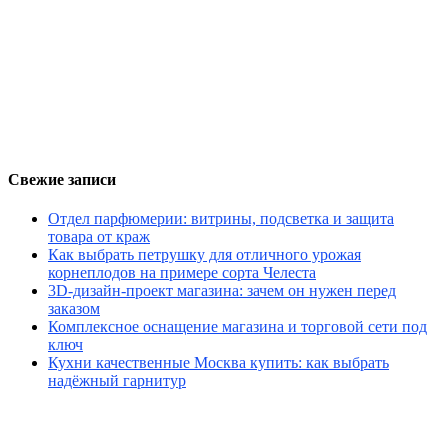
Свежие записи
Отдел парфюмерии: витрины, подсветка и защита
товара от краж
Как выбрать петрушку для отличного урожая
корнеплодов на примере сорта Челеста
3D-дизайн-проект магазина: зачем он нужен перед
заказом
Комплексное оснащение магазина и торговой сети под
ключ
Кухни качественные Москва купить: как выбрать
надёжный гарнитур