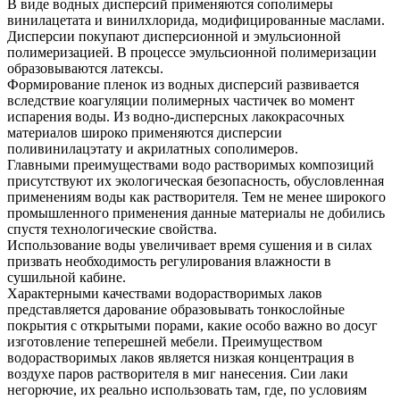
В виде водных дисперсий применяются сополимеры
винилацетата и винилхлорида, модифицированные маслами.
Дисперсии покупают дисперсионной и эмульсионной
полимеризацией. В процессе эмульсионной полимеризации
образовываются латексы.
Формирование пленок из водных дисперсий развивается
вследствие коагуляции полимерных частичек во момент
испарения воды. Из водно-дисперсных лакокрасочных
материалов широко применяются дисперсии
поливинилацэтату и акрилатных сополимеров.
Главными преимуществами водо растворимых композиций
присутствуют их экологическая безопасность, обусловленная
применениям воды как растворителя. Тем не менее широкого
промышленного применения данные материалы не добились
спустя технологические свойства.
Использование воды увеличивает время сушения и в силах
призвать необходимость регулирования влажности в
сушильной кабине.
Характерными качествами водорастворимых лаков
представляется дарование образовывать тонкослойные
покрытия с открытыми порами, какие особо важно во досуг
изготовление теперешней мебели. Преимуществом
водорастворимых лаков является низкая концентрация в
воздухе паров растворителя в миг нанесения. Сии лаки
негорючие, их реально использовать там, где, по условиям