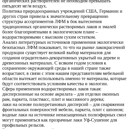
органических растворителей не необходим превышать
пятьдесят мг/м воздух.
Политика природоохранных учреждений США, Германии и
других стран привела к значительному превращению
структуры ассортиментов ЛФМ в бок вытеснения
традиционных органически растворимых лаков и эмалей
более благоприятными в экологическом плане –
водорастворимыми с высоким сухим остатком.
Анализ литературных источников применения экологически
безопасных ЛФМ показывает, то что на рынке лакокрасочной
продукции существует великий выбор материалов для
создания оградительно-декоративных укрытый на дереве и
древесинных материалах. С всяким годом условия к
сохранению окружающей среды в нашей стране также
возрастают, в связи с этим нашим представителям мебельной
области вытекает использовать именно те материалы, которые
будут соответствовать условиям качества и экологии.
Сфера применения водорастворимых лаков такая:
дисперсионные на основе акрилата – для отделки оконных
рам, паркета, пластмасс, плит и массивного дерева;
лаки на основе полиуретановых дисперсий – для снаряжения
фронтальных поверхностей мебели, паркета, плит с шпоном;
водные лаки на источнике ненасыщенных полиэфирных смол
могут применяться как прозрачные лаки Уф-Сушение для
профильных рельсов.