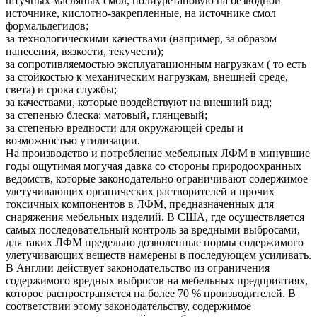
штучных масляных смол, полиуретановую на безводной
источнике, кислотно-закрепленные, на источнике смол
формальдегидов;
за технологическими качествами (например, за образом
нанесения, вязкости, текучести);
за сопротивляемостью эксплуатационным нагрузкам ( то есть
за стойкостью к механическим нагрузкам, внешней среде,
света) и срока службы;
за качествами, которые воздействуют на внешний вид;
за степенью блеска: матовый, глянцевый;
за степенью вредности для окружающей среды и
возможностью утилизации.
На производство и потребление мебельных ЛФМ в минувшие
годы ощутимая могучая давка со стороны природоохранных
ведомств, которые законодательно ограничивают содержимое
улетучивающих органических растворителей и прочих
токсичных компонентов в ЛФМ, предназначенных для
снаряжения мебельных изделий. В США, где осуществляется
самых последовательный контроль за вредными выбросами,
для таких ЛФМ предельно дозволенные нормы содержимого
улетучивающих веществ намерены в последующем усиливать.
В Англии действует законодательство из ограничения
содержимого вредных выбросов на мебельных предприятиях,
которое распространяется на более 70 % производителей. В
соответствии этому законодательству, содержимое