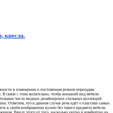
, кресла.
жности в помещении и постоянным резким перепадам
а. В связи с этим желательно, чтобы внешний вид мебели
о большое число модных дизайнерских стильных коллекций
ины. Отметим, что в данном случае речь идёт о пластике самых
ть в своём воображении кухню без такого предмета мебели,
ужином. Ввиду этого от того, насколько уютно и комфортно на