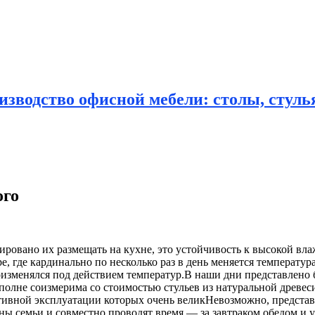
зводство офисной мебели: столы, стулья
ого
ировано их размещать на кухне, это устойчивость к высокой
вла
, где кардинально по несколько раз в день меняется температур
идоизменялся под действием температур.В наши дни представлен
вполне соизмерима со стоимостью стульев из натуральной древес
тивной эксплуатации которых очень великНевозможно, представи
ены семьи и совместно проводят время — за завтраком обедом и 