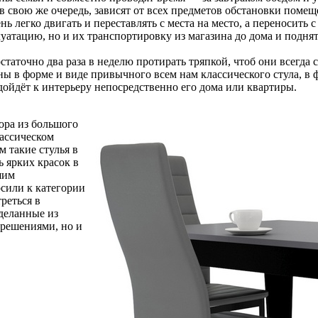
в свою же очередь, зависят от всех предметов обстановки помеще
нь легко двигать и переставлять с места на место, а переносить
луатацию, но и их транспортировку из магазина до дома и подня
остаточно два раза в неделю протирать тряпкой, чтоб они всегда
в форме и виде привычного всем нам классического стула, в фо
дойдёт к интерьеру непосредственно его дома или квартиры.
ора из большого
лассическом
м такие стулья в
ь ярких красок в
шим
осили к категории
реться в
деланные из
 решениями, но и