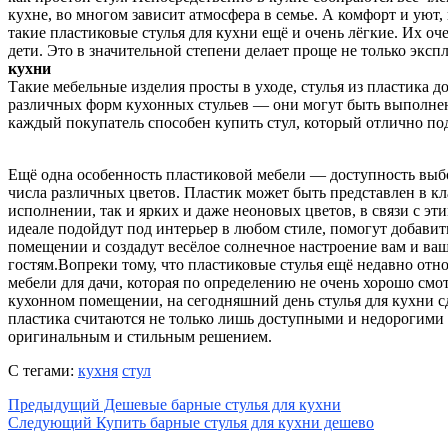
кухне, во многом зависит атмосфера в семье. А комфорт и уют, 
такие пластиковые стулья для кухни ещё и очень лёгкие. Их оче
дети. Это в значительной степени делает проще не только эксп
кухни
Такие мебельные изделия просты в уходе, стулья из пластика д
различных форм кухонных стульев — они могут быть выполнены 
каждый покупатель способен купить стул, который отлично по
Ещё одна особенность пластиковой мебели — доступность выб
числа различных цветов. Пластик может быть представлен в к
исполнении, так и ярких и даже неоновых цветов, в связи с эти
идеале подойдут под интерьер в любом стиле, помогут добавит
помещении и создадут весёлое солнечное настроение вам и ва
гостям.Вопреки тому, что пластиковые стулья ещё недавно отн
мебели для дачи, которая по определению не очень хорошо смот
кухонном помещении, на сегодняшний день стулья для кухни с
пластика считаются не только лишь доступными и недорогими
оригинальным и стильным решением.
С тегами:
кухня
стул
Предыдущий
Дешевые барные стулья для кухни
Следующий
Купить барные стулья для кухни дешево