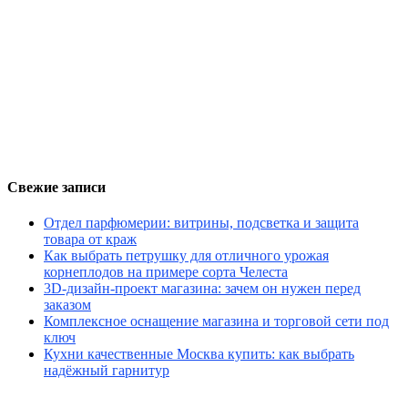
Свежие записи
Отдел парфюмерии: витрины, подсветка и защита
товара от краж
Как выбрать петрушку для отличного урожая
корнеплодов на примере сорта Челеста
3D-дизайн-проект магазина: зачем он нужен перед
заказом
Комплексное оснащение магазина и торговой сети под
ключ
Кухни качественные Москва купить: как выбрать
надёжный гарнитур