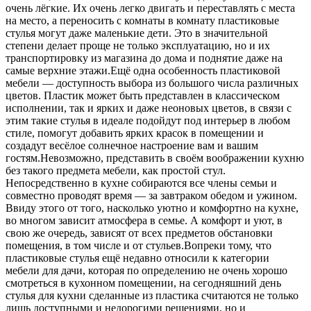
очень лёгкие. Их очень легко двигать и переставлять с места
на место, а переносить с комнаты в комнату пластиковые
стулья могут даже маленькие дети. Это в значительной
степени делает проще не только эксплуатацию, но и их
транспортировку из магазина до дома и поднятие даже на
самые верхние этажи.Ещё одна особенность пластиковой
мебели — доступность выбора из большого числа различных
цветов. Пластик может быть представлен в классическом
исполнении, так и ярких и даже неоновых цветов, в связи с
этим такие стулья в идеале подойдут под интерьер в любом
стиле, помогут добавить ярких красок в помещении и
создадут весёлое солнечное настроение вам и вашим
гостям.Невозможно, представить в своём воображении кухню
без такого предмета мебели, как простой стул.
Непосредственно в кухне собираются все члены семьи и
совместно проводят время — за завтраком обедом и ужином.
Ввиду этого от того, насколько уютно и комфортно на кухне,
во многом зависит атмосфера в семье. А комфорт и уют, в
свою же очередь, зависят от всех предметов обстановки
помещения, в том числе и от стульев.Вопреки тому, что
пластиковые стулья ещё недавно относили к категории
мебели для дачи, которая по определению не очень хорошо
смотреться в кухонном помещении, на сегодняшний день
стулья для кухни сделанные из пластика считаются не только
лишь доступными и недорогими решениями, но и