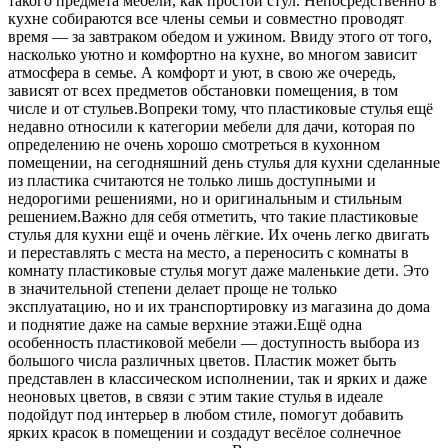
такого предмета мебели, как простой стул. Непосредственно в
кухне собираются все члены семьи и совместно проводят
время — за завтраком обедом и ужином. Ввиду этого от того,
насколько уютно и комфортно на кухне, во многом зависит
атмосфера в семье. А комфорт и уют, в свою же очередь,
зависят от всех предметов обстановки помещения, в том
числе и от стульев.Вопреки тому, что пластиковые стулья ещё
недавно относили к категории мебели для дачи, которая по
определению не очень хорошо смотреться в кухонном
помещении, на сегодняшний день стулья для кухни сделанные
из пластика считаются не только лишь доступными и
недорогими решениями, но и оригинальным и стильным
решением.Важно для себя отметить, что такие пластиковые
стулья для кухни ещё и очень лёгкие. Их очень легко двигать
и переставлять с места на место, а переносить с комнаты в
комнату пластиковые стулья могут даже маленькие дети. Это
в значительной степени делает проще не только
эксплуатацию, но и их транспортировку из магазина до дома
и поднятие даже на самые верхние этажи.Ещё одна
особенность пластиковой мебели — доступность выбора из
большого числа различных цветов. Пластик может быть
представлен в классическом исполнении, так и ярких и даже
неоновых цветов, в связи с этим такие стулья в идеале
подойдут под интерьер в любом стиле, помогут добавить
ярких красок в помещении и создадут весёлое солнечное