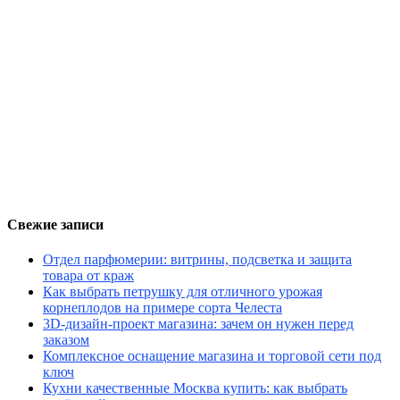
Свежие записи
Отдел парфюмерии: витрины, подсветка и защита
товара от краж
Как выбрать петрушку для отличного урожая
корнеплодов на примере сорта Челеста
3D-дизайн-проект магазина: зачем он нужен перед
заказом
Комплексное оснащение магазина и торговой сети под
ключ
Кухни качественные Москва купить: как выбрать