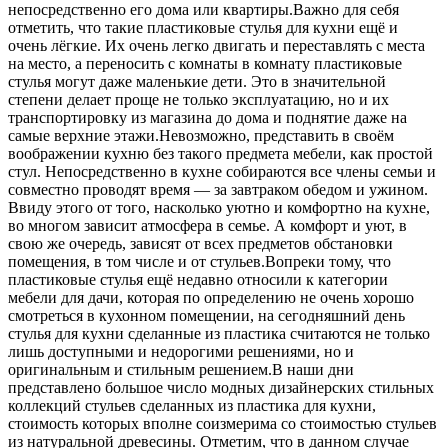
непосредственно его дома или квартиры.Важно для себя
отметить, что такие пластиковые стулья для кухни ещё и
очень лёгкие. Их очень легко двигать и переставлять с места
на место, а переносить с комнаты в комнату пластиковые
стулья могут даже маленькие дети. Это в значительной
степени делает проще не только эксплуатацию, но и их
транспортировку из магазина до дома и поднятие даже на
самые верхние этажи.Невозможно, представить в своём
воображении кухню без такого предмета мебели, как простой
стул. Непосредственно в кухне собираются все члены семьи и
совместно проводят время — за завтраком обедом и ужином.
Ввиду этого от того, насколько уютно и комфортно на кухне,
во многом зависит атмосфера в семье. А комфорт и уют, в
свою же очередь, зависят от всех предметов обстановки
помещения, в том числе и от стульев.Вопреки тому, что
пластиковые стулья ещё недавно относили к категории
мебели для дачи, которая по определению не очень хорошо
смотреться в кухонном помещении, на сегодняшний день
стулья для кухни сделанные из пластика считаются не только
лишь доступными и недорогими решениями, но и
оригинальным и стильным решением.В наши дни
представлено большое число модных дизайнерских стильных
коллекций стульев сделанных из пластика для кухни,
стоимость которых вполне соизмерима со стоимостью стульев
из натуральной древесины. Отметим, что в данном случае