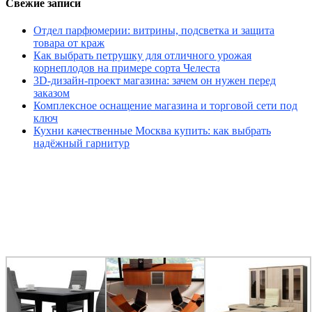
Свежие записи
Отдел парфюмерии: витрины, подсветка и защита
товара от краж
Как выбрать петрушку для отличного урожая
корнеплодов на примере сорта Челеста
3D-дизайн-проект магазина: зачем он нужен перед
заказом
Комплексное оснащение магазина и торговой сети под
ключ
Кухни качественные Москва купить: как выбрать
надёжный гарнитур