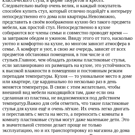
классического стула, в форме табуретов и кресел.
Следовательно выбор очень велик, и каждый покупатель
способен купить стул, который отлично подойдёт к интерьеру
непосредственно его дома или квартиры.Невозможно,
представить в своём воображении кухню без такого предмета
мебели, как простой стул. Непосредственно в кухне
собираются все члены семьи и совместно проводят время —
за завтраком обедом и ужином. Ввиду этого от того, насколько
уютно и комфортно на кухне, во многом зависит атмосфера в
семье. А комфорт и уют, в свою же очередь, зависят от всех
предметов обстановки помещения, в том числе и от
стульев.Главное, чем обладать должны пластиковые стулья,
если запланировано их размещать на кухне, это устойчивость
к высокой влажности в помещении и постоянным резким
перепадам температуры. Кухня — то уникальное место в доме
или квартире, где кардинально по несколько раз в день
меняется температура. В связи с этим желательно, чтобы
внешний вид мебели находящийся там, даже если она
сделанная из пластика, не видоизменялся под действием
температур.Важно для себя отметить, что такие пластиковые
стулья для кухни ещё и очень лёгкие. Их очень легко двигать
и переставлять с места на место, а переносить с комнаты в
комнату пластиковые стулья могут даже маленькие дети. Это
в значительной степени делает проще не только
эксплуатацию, но и их транспортировку из магазина до дома