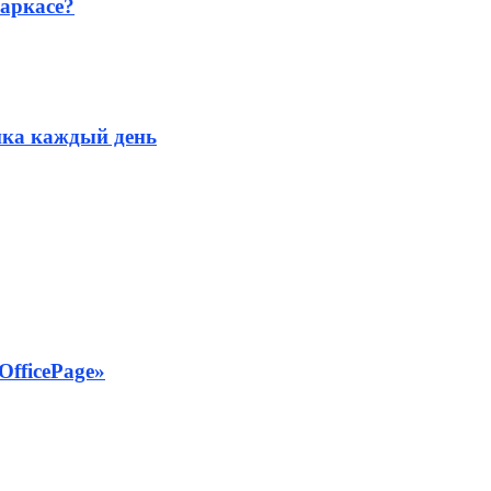
аркасе?
ика каждый день
OfficePage»