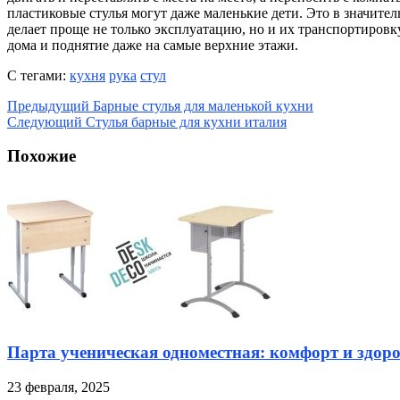
пластиковые стулья могут даже маленькие дети. Это в значите
делает проще не только эксплуатацию, но и их транспортировку
дома и поднятие даже на самые верхние этажи.
С тегами:
кухня
рука
стул
Предыдущий
Барные стулья для маленькой кухни
Следующий
Стулья барные для кухни италия
Похожие
Парта ученическая одноместная: комфорт и здоро
23 февраля, 2025