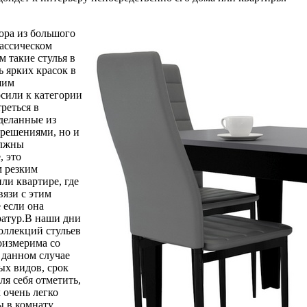
ора из большого
лассическом
м такие стулья в
ь ярких красок в
шим
осили к категории
реться в
деланные из
 решениями, но и
олжны
, это
м резким
ли квартире, где
вязи с этим
 если она
ратур.В наши дни
оллекций стульев
оизмерима со
 данном случае
ых видов, срок
я себя отметить,
 очень легко
ы в комнату