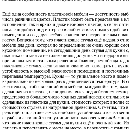
Ещё одна особенность пластиковой мебели — доступность выб
числа различных цветов. Пластик может быть представлен в к
исполнении, так и ярких и даже неоновых цветов, в связи с эти
идеале подойдут под интерьер в любом стиле, помогут добавит
помещении и создадут весёлое солнечное настроение вам и ва
гостям.Вопреки тому, что пластиковые стулья ещё недавно отн
мебели для дачи, которая по определению не очень хорошо смот
кухонном помещении, на сегодняшний день стулья для кухни с
пластика считаются не только лишь доступными и недорогими
оригинальным и стильным решением.Главное, чем обладать д
пластиковые стулья, если запланировано их размещать на кухне
устойчивость к высокой влажности в помещении и постоянны
перепадам температуры. Кухня — то уникальное место в доме и
кардинально по несколько раз в день меняется температура. В с
желательно, чтобы внешний вид мебели находящийся там, даже
сделанная из пластика, не видоизменялся под действием темпе
представлено большое число модных дизайнерских стильных к
сделанных из пластика для кухни, стоимость которых вполне с
стоимостью стульев из натуральной древесины. Отметим, что в
речь идёт о пластике самых наиболее устойчивых и качественн
службы и активной эксплуатации которых очень великВажно дл
что такие пластиковые стулья для кухни ещё и очень лёгкие. Их
двигать и переставлять с места на место, а переносить с комнат