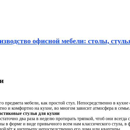
зводство офисной мебели: столы, стулья
ми
о предмета мебели, как простой стул. Непосредственно
в кухне 
тно и комфортно на кухне, во многом зависит атмосфера в семье. 
астиковые стулья для кухни
остаточно два раза в неделю протирать тряпкой, чтоб они всегда
в форме и виде привычного всем нам классического стула, в фо
дойдёт к интерьеру непосредственно его дома или квартиры.