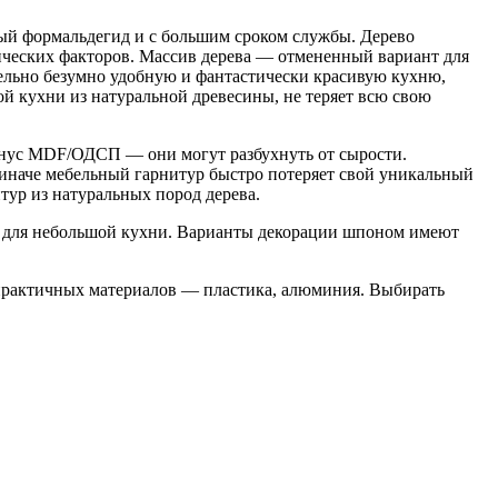
ный формальдегид и с большим сроком службы. Дерево
ических факторов. Массив дерева — отмененный вариант для
тельно безумно удобную и фантастически красивую кухню,
кой кухни из натуральной древесины, не теряет всю свою
нус MDF/ОДСП — они могут разбухнуть от сырости.
иначе мебельный гарнитур быстро потеряет свой уникальный
р из натуральных пород дерева.
та для небольшой кухни. Варианты декорации шпоном имеют
 практичных материалов — пластика, алюминия. Выбирать