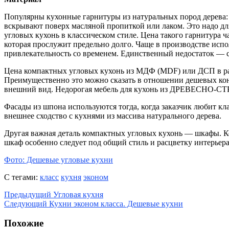
Популярны кухонные гарнитуры из натуральных пород дерева: 
вскрывают поверх масляной пропиткой или лаком. Это надо д
угловых кухонь в классическом стиле. Цена такого гарнитура 
которая прослужит предельно долго. Чаще в производстве испол
привлекательность со временем. Единственный недостаток — 
Цена компактных угловых кухонь из МДФ (MDF) или ДСП в ра
Преимущественно это можно сказать в отношении дешевых кон
внешний вид. Недорогая мебель для кухонь из ДРЕВЕСНО-СТ
Фасады из шпона используются тогда, когда заказчик любит 
внешнее сходство с кухнями из массива натурального дерева.
Другая важная деталь компактных угловых кухонь — шкафы. Ко
шкаф особенно следует под общий стиль и расцветку интерьера
Фото: Дешевые угловые кухни
С тегами:
класс
кухня
эконом
Предыдущий
Угловая кухня
Следующий
Кухни эконом класса. Дешевые кухни
Похожие