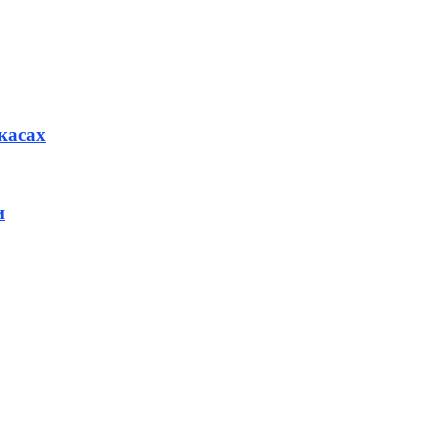
касах
и