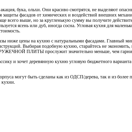
акация, бука, ольхи. Они красиво смотрятся, не выделяют опас
ля защиты фасадов от химических и воздействий внешних механ
чаще всего выше, но за кругленькую сумму вы получите действи
ьзуется ясень или дуб, иногда сосна. Угловая кухня для малень
стоимость.
зы ниже цены на кухню с натуральными фасадами. Главный ми
струкций. Выбирая подобную кухню, старайтесь не экономить, 
РУЖЕЧНОЙ ПЛИТЫ прослужит значительно меньше, чем гарниту
классику и хочет деревянную кухню угловую бюджетного вариан
рпуса могут быть сделаны как из ОДСП/дерева, так и из более
 кухни.