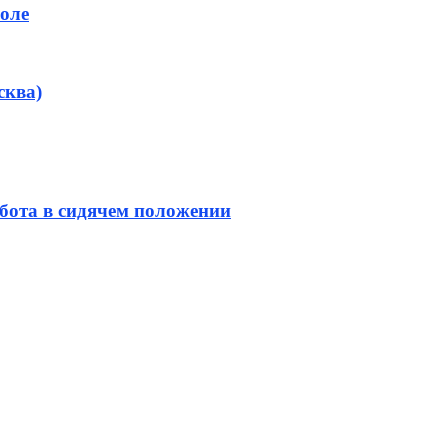
оле
сква)
бота в сидячем положении