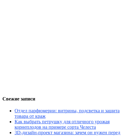
Свежие записи
Отдел парфюмерии: витрины, подсветка и защита
товара от краж
Как выбрать петрушку для отличного урожая
корнеплодов на примере сорта Челеста
3D-дизайн-проект магазина: зачем он нужен перед