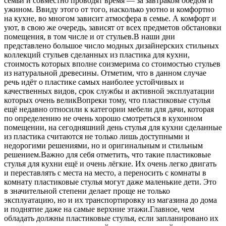
семьи и совместно проводят время — за завтраком обедом и
ужином. Ввиду этого от того, насколько уютно и комфортно
на кухне, во многом зависит атмосфера в семье. А комфорт и
уют, в свою же очередь, зависят от всех предметов обстановки
помещения, в том числе и от стульев.В наши дни
представлено большое число модных дизайнерских стильных
коллекций стульев сделанных из пластика для кухни,
стоимость которых вполне соизмерима со стоимостью стульев
из натуральной древесины. Отметим, что в данном случае
речь идёт о пластике самых наиболее устойчивых и
качественных видов, срок службы и активной эксплуатации
которых очень великВопреки тому, что пластиковые стулья
ещё недавно относили к категории мебели для дачи, которая
по определению не очень хорошо смотреться в кухонном
помещении, на сегодняшний день стулья для кухни сделанные
из пластика считаются не только лишь доступными и
недорогими решениями, но и оригинальным и стильным
решением.Важно для себя отметить, что такие пластиковые
стулья для кухни ещё и очень лёгкие. Их очень легко двигать
и переставлять с места на место, а переносить с комнаты в
комнату пластиковые стулья могут даже маленькие дети. Это
в значительной степени делает проще не только
эксплуатацию, но и их транспортировку из магазина до дома
и поднятие даже на самые верхние этажи.Главное, чем
обладать должны пластиковые стулья, если запланировано их