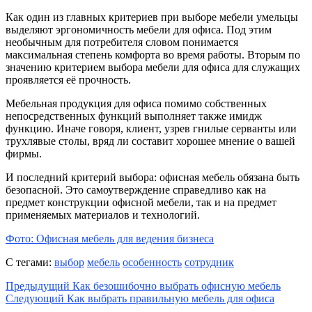
Как один из главных критериев при выборе мебели умельцы
выделяют эргономичность мебели для офиса. Под этим
необычным для потребителя словом понимается
максимальная степень комфорта во время работы. Вторым по
значению критерием выбора мебели для офиса для служащих
проявляется её прочность.
Мебельная продукция для офиса помимо собственных
непосредственных функций выполняет также имидж
функцию. Иначе говоря, клиент, узрев гнилые серванты или
трухлявые столы, вряд ли составит хорошее мнение о вашей
фирмы.
И последний критерий выбора: офисная мебель обязана быть
безопасной. Это самоутверждение справедливо как на
предмет конструкции офисной мебели, так и на предмет
применяемых материалов и технологий.
Фото: Офисная мебель для ведения бизнеса
С тегами:
выбор
мебель
особенность
сотрудник
Предыдущий
Как безошибочно выбрать офисную мебель
Следующий
Как выбрать правильную мебель для офиса