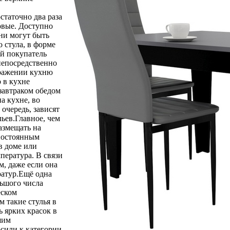
статочно два раза
новые. Доступно
ни могут быть
 стула, в форме
ый покупатель
непосредственно
бражении кухню
о в кухне
завтраком обедом
а кухне, во
 очередь, зависят
льев.Главное, чем
азмещать на
 постоянным
в доме или
мпература. В связи
м, даже если она
ратур.Ещё одна
льшого числа
еском
м такие стулья в
ь ярких красок в
шим
осили к категории