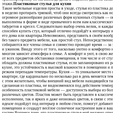
этажи.
Пластиковые стулья для кухни
Такие мебельные изделия просты в уходе, стулья из пластика до
в неделю протирать тряпкой, чтоб они всегда смотрелись как 
огромное разнообразие различных форм кухонных стульев — о
выполнены в форме и виде привычного всем нам классического
табуретов и кресел. Следовательно выбор очень велик, и кажд
способен купить стул, который отлично подойдёт к интерьеру 
его дома или квартиры.Невозможно, представить в своём воо
без такого предмета мебели, как простой стул. Непосредственн
собираются все члены семьи и совместно проводят время — за 
и ужином. Ввиду этого от того, насколько уютно и комфортно н
многом зависит атмосфера в семье. А комфорт и уют, в свою же
от всех предметов обстановки помещения, в том числе и от сту
обладать должны пластиковые стулья, если запланировано их р
кухне, это устойчивость к высокой влажности в помещении и
резким перепадам температуры. Кухня — то уникальное место 
квартире, где кардинально по несколько раз в день меняется те
с этим желательно, чтобы внешний вид мебели находящийся та
сделанная из пластика, не видоизменялся под действием темпе
особенность пластиковой мебели — доступность выбора из бо
различных цветов. Пластик может быть представлен в классич
исполнении, так и ярких и даже неоновых цветов, в связи с эти
идеале подойдут под интерьер в любом стиле, помогут добавит
помещении и создадут весёлое солнечное настроение вам и ва
гостям.Вопреки тому, что пластиковые стулья ещё недавно отн