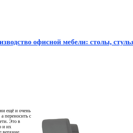
зводство офисной мебели: столы, стулья
хни ещё и очень
 а переносить с
ети. Это в
о и их
е верхние