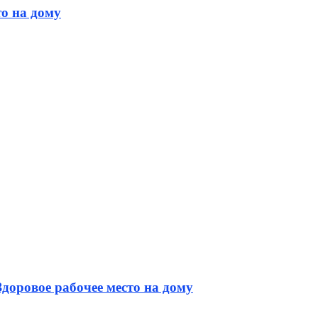
то на дому
доровое рабочее место на дому