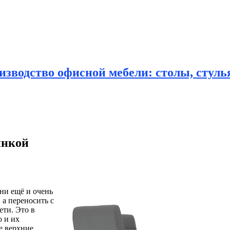
зводство офисной мебели: столы, стулья
инкой
хни ещё и очень
 а переносить с
ети. Это в
о и их
е верхние