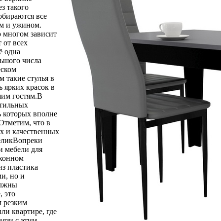
з такого
обираются все
ом и ужином.
о многом зависит
 от всех
ё одна
льшого числа
еском
м такие стулья в
ь ярких красок в
шим гостям.В
стильных
ь которых вполне
Отметим, что в
ых и качественных
великВопреки
и мебели для
ухонном
из пластика
и, но и
олжны
, это
м резким
ли квартире, где
вязи с этим