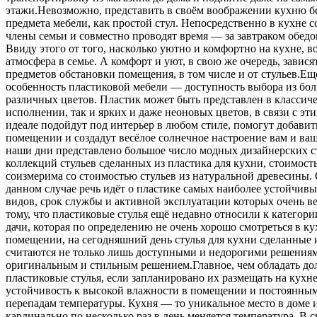
этажи.Невозможно, представить в своём воображении кухню бе
предмета мебели, как простой стул. Непосредственно в кухне с
члены семьи и совместно проводят время — за завтраком обед
Ввиду этого от того, насколько уютно и комфортно на кухне, в
атмосфера в семье. А комфорт и уют, в свою же очередь, зависят
предметов обстановки помещения, в том числе и от стульев.Ещ
особенность пластиковой мебели — доступность выбора из бо
различных цветов. Пластик может быть представлен в классич
исполнении, так и ярких и даже неоновых цветов, в связи с эти
идеале подойдут под интерьер в любом стиле, помогут добавит
помещении и создадут весёлое солнечное настроение вам и ва
наши дни представлено большое число модных дизайнерских 
коллекций стульев сделанных из пластика для кухни, стоимост
соизмерима со стоимостью стульев из натуральной древесины. 
данном случае речь идёт о пластике самых наиболее устойчив
видов, срок службы и активной эксплуатации которых очень 
тому, что пластиковые стулья ещё недавно относили к категори
дачи, которая по определению не очень хорошо смотреться в к
помещении, на сегодняшний день стулья для кухни сделанные 
считаются не только лишь доступными и недорогими решениям
оригинальным и стильным решением.Главное, чем обладать д
пластиковые стулья, если запланировано их размещать на кухне
устойчивость к высокой влажности в помещении и постоянны
перепадам температуры. Кухня — то уникальное место в доме и
кардинально по несколько раз в день меняется температура. В с