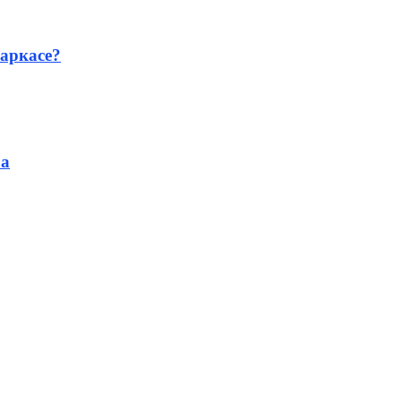
аркасе?
ра