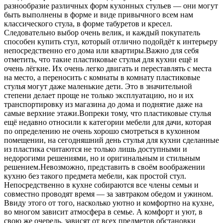
разнообразие различных форм кухонных стульев — они могут
быть выполнены в форме и виде привычного всем нам
классического стула, в форме табуретов и кресел.
Следовательно выбор очень велик, и каждый покупатель
способен купить стул, который отлично подойдёт к интерьеру
непосредственно его дома или квартиры.Важно для себя
отметить, что такие пластиковые стулья для кухни ещё и
очень лёгкие. Их очень легко двигать и переставлять с места
на место, а переносить с комнаты в комнату пластиковые
стулья могут даже маленькие дети. Это в значительной
степени делает проще не только эксплуатацию, но и их
транспортировку из магазина до дома и поднятие даже на
самые верхние этажи.Вопреки тому, что пластиковые стулья
ещё недавно относили к категории мебели для дачи, которая
по определению не очень хорошо смотреться в кухонном
помещении, на сегодняшний день стулья для кухни сделанные
из пластика считаются не только лишь доступными и
недорогими решениями, но и оригинальным и стильным
решением.Невозможно, представить в своём воображении
кухню без такого предмета мебели, как простой стул.
Непосредственно в кухне собираются все члены семьи и
совместно проводят время — за завтраком обедом и ужином.
Ввиду этого от того, насколько уютно и комфортно на кухне,
во многом зависит атмосфера в семье. А комфорт и уют, в
свою же очередь, зависят от всех предметов обстановки