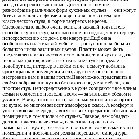
всегда смотрелись как новые. Доступно огромное
разнообразие различных форм кухонных стульев — они могут
быть выполнены в форме и виде привычного всем нам
классического стула, в форме табуретов и кресел.
Следовательно выбор очень велик, и каждый покупатель
способен купить стул, который отлично подойдёт к интерьеру
непосредственно его дома или квартиры.Ещё одна
особенность пластиковой мебели — доступность выбора из
большого числа различных цветов. Пластик может быть
представлен в классическом исполнении, так и ярких и даже
неоновых цветов, в связи с этим такие стулья в идеале
подойдут под интерьер в любом стиле, помогут добавить
ярких красок в помещении и создадут весёлое солнечное
настроение вам и вашим гостям.Невозможно, представить в
своём воображении кухню без такого предмета мебели, как
простой стул. Непосредственно в кухне собираются все члены
семьи и совместно проводят время — за завтраком обедом и
ужином. Ввиду этого от того, насколько уютно и комфортно
на кухне, во многом зависит атмосфера в семье. А комфорт и
уют, в свою же очередь, зависят от всех предметов обстановки
помещения, в том числе и от стульев.Главное, чем обладать
должны пластиковые стулья, если запланировано их
размещать на кухне, это устойчивость к высокой влажности в
помещении и постоянным резким перепадам температуры.
Кухня — то уникальное место в доме или квартире, где