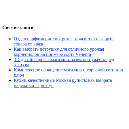
Свежие записи
Отдел парфюмерии: витрины, подсветка и защита
товара от краж
Как выбрать петрушку для отличного урожая
корнеплодов на примере сорта Челеста
3D-дизайн-проект магазина: зачем он нужен перед
заказом
Комплексное оснащение магазина и торговой сети под
ключ
Кухни качественные Москва купить: как выбрать
надёжный гарнитур