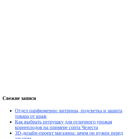
Свежие записи
Отдел парфюмерии: витрины, подсветка и защита
товара от краж
Как выбрать петрушку для отличного урожая
корнеплодов на примере сорта Челеста
3D-дизайн-проект магазина: зачем он нужен перед
заказом