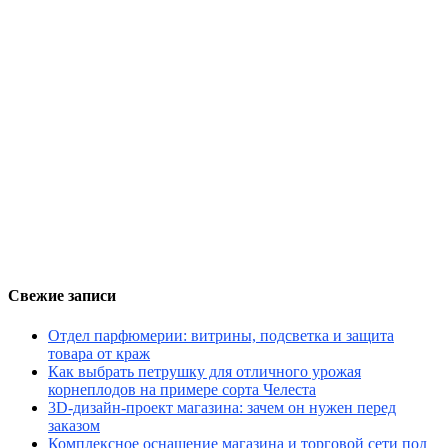
Свежие записи
Отдел парфюмерии: витрины, подсветка и защита
товара от краж
Как выбрать петрушку для отличного урожая
корнеплодов на примере сорта Челеста
3D-дизайн-проект магазина: зачем он нужен перед
заказом
Комплексное оснащение магазина и торговой сети под