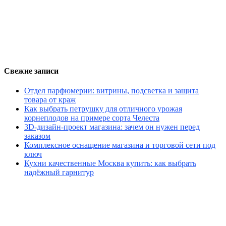
Свежие записи
Отдел парфюмерии: витрины, подсветка и защита
товара от краж
Как выбрать петрушку для отличного урожая
корнеплодов на примере сорта Челеста
3D-дизайн-проект магазина: зачем он нужен перед
заказом
Комплексное оснащение магазина и торговой сети под
ключ
Кухни качественные Москва купить: как выбрать
надёжный гарнитур