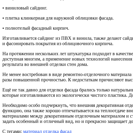
• виниловый сайдинг.
• плитка клинкерная для наружной облицовки фасада.
• полнотелый фасадный кирпич.
Изготавливается сайдинг из ПВХ и винила, также делают сайд
и фасонировать покрытия из облицовочного кирпича.
На протяжении нескольких лет штукатурка подходит в качестве
доступная многим, а применение новых технологий нанесения 
результата во внешней отделки стен дома.
Не менее востребован в виде ремонтно-отделочного материал
разы повышенной прочностью. К недостаткам причисляют высок
Ещё не так давно для отделки фасада брались только натурал
которые изготавливаются из экологически чистого пластика. Д
Необходимо особо подчеркнуть, что внешняя декоративная отд
функцию, она также хорошо отпечатывается на теплоотдаче в
материалами между декоративным отделочным материалом и сте
задать особенный и отличный вид, но и прекрасно защищает д
С тегами:
материал
отделка
фасад