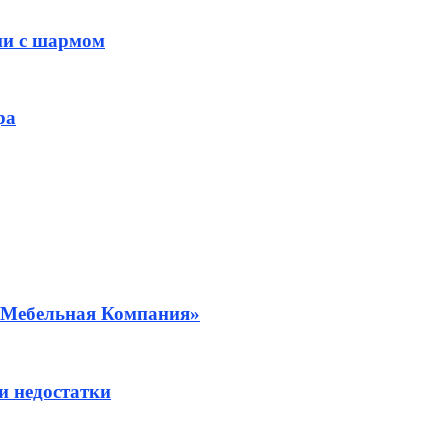
ни с шармом
ра
я Мебельная Компания»
и недостатки