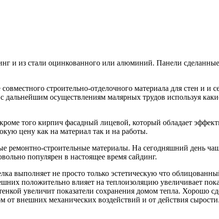
инг и из стали оцинкованного или алюминий. Панели сделанные
 совместного строительно-отделочного материала для стен и и с
с дальнейшим осуществлениям малярных трудов используя какие
а кроме того кирпич фасадный лицевой, который обладает эффе
ую цену как на материал так и на работы.
ьные ремонтно-строительные материалы. На сегодняшний день ч
овольно популярен в настоящее время сайдинг.
елка выполняет не просто только эстетическую что облицованны
нешних положительно влияет на теплоизоляцию увеличивает пок
нкой увеличит показатели сохранения домом тепла. Хорошо сде
ом от внешних механических воздействий и от действия сырости