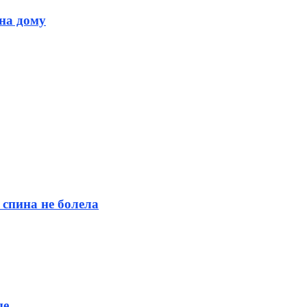
 на дому
 спина не болела
ые