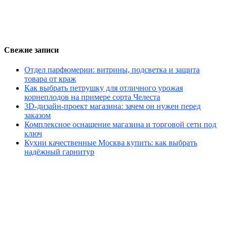
Свежие записи
Отдел парфюмерии: витрины, подсветка и защита
товара от краж
Как выбрать петрушку для отличного урожая
корнеплодов на примере сорта Челеста
3D-дизайн-проект магазина: зачем он нужен перед
заказом
Комплексное оснащение магазина и торговой сети под
ключ
Кухни качественные Москва купить: как выбрать
надёжный гарнитур