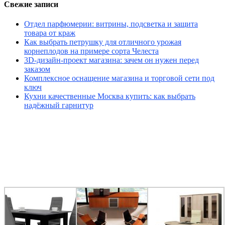
Свежие записи
Отдел парфюмерии: витрины, подсветка и защита
товара от краж
Как выбрать петрушку для отличного урожая
корнеплодов на примере сорта Челеста
3D-дизайн-проект магазина: зачем он нужен перед
заказом
Комплексное оснащение магазина и торговой сети под
ключ
Кухни качественные Москва купить: как выбрать
надёжный гарнитур