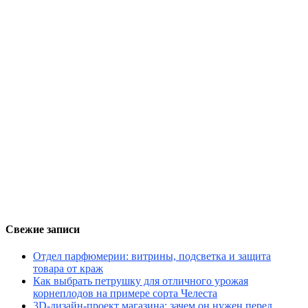
Свежие записи
Отдел парфюмерии: витрины, подсветка и защита
товара от краж
Как выбрать петрушку для отличного урожая
корнеплодов на примере сорта Челеста
3D-дизайн-проект магазина: зачем он нужен перед