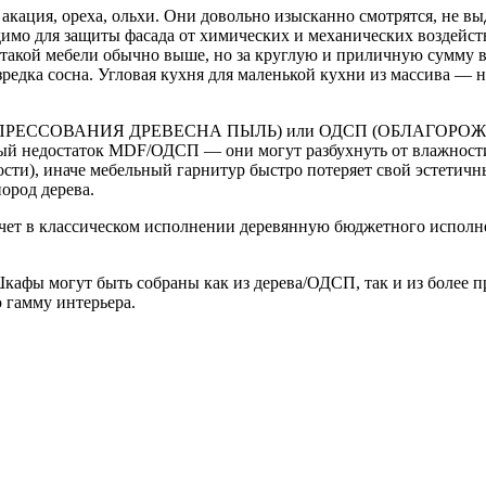
акация, ореха, ольхи. Они довольно изысканно смотрятся, не в
димо для защиты фасада от химических и механических воздей
а такой мебели обычно выше, но за круглую и приличную сумму 
редка сосна. Угловая кухня для маленькой кухни из массива — н
СУХОГО ПРЕССОВАНИЯ ДРЕВЕСНА ПЫЛЬ) или ОДСП (ОБЛАГО
ый недостаток MDF/ОДСП — они могут разбухнуть от влажности
сти), иначе мебельный гарнитур быстро потеряет свой эстетич
ород дерева.
хочет в классическом исполнении деревянную бюджетного испол
афы могут быть собраны как из дерева/ОДСП, так и из более пр
 гамму интерьера.