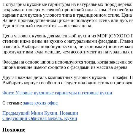
Популярны кухонные гарнитуры из натуральных пород дерева: 
вскрывают поверх масляной пропиткой или лаком. Это необхо
вариант для кухонь углового типа в традиционном стиле. Цен
Чаще в производственном цикле используется ясень или дуб, из
Единственный недостаток — высокая цена.
Цена угловых кухонь для маленькой кухни из MDF (
степени ниже цены на кухню с натуральными фасадами. Главн
изделий. Выбирая подобную кухню, не экономьте (по-возможно
прослужит вам куда меньше, чем ассортимент из натуральных п
Фасады на основе шпона используются тогда, когда заказчик 
шпона внешне имеют сходство с фасадами из массива дерева.
Другая важная деталь компактных угловых кухонь — шкафы. Шк
Выбирать корпуса особенно следует под один стиль и цветовую
Фото: Угловые кухонные гарнитуры и готовые кухни
С тегами:
заказ
кухня
офис
Предыдущий
Мини Кухни. Новации
Следующий
Офисная мебель. Кухни
Похожие