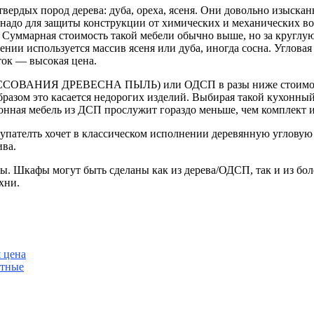
вердых пород дерева: дуба, ореха, ясеня. Они довольно изыска
 надо для защиты конструкции от химических и механических в
е. Суммарная стоимость такой мебели обычно выше, но за круг
ении используется массив ясеня или дуба, иногда сосна. Угловая
ток — высокая цена.
ССОВАНИЯ ДРЕВЕСНА ПЫЛЬ) или ОДСП в разы ниже стоимости 
азом это касается недорогих изделий. Выбирая такой кухонный 
онная мебель из ДСП прослужит гораздо меньше, чем комплект и
окупателть хочет в классическом исполнении деревянную углову
ива.
. Шкафы могут быть сделаны как из дерева/ОДСП, так и из бол
хни.
 цена
итные