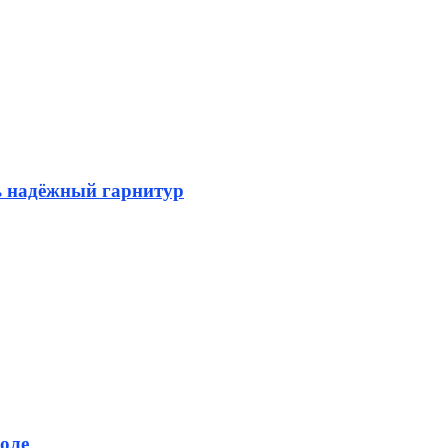
ь надёжный гарнитур
оле