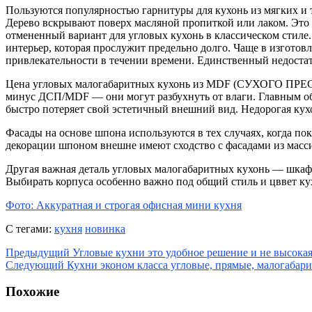
Пользуются популярностью гарнитуры для кухонь из мягких и т
Дерево вскрывают поверх масляной пропиткой или лаком. Это
отмененный вариант для угловых кухонь в классическом стил
интерьер, которая прослужит предельно долго. Чаще в изготовл
привлекательности в течении времени. Единственный недоста
Цена угловых малогабаритных кухонь из MDF (СУХОГО ПРЕ
минус ДСП/MDF — они могут разбухнуть от влаги. Главным обр
быстро потеряет свой эстетичный внешний вид. Недорогая кух
Фасады на основе шпона используются в тех случаях, когда п
декорации шпоном внешне имеют сходство с фасадами из масс
Другая важная деталь угловых малогабаритных кухонь — шкафы
Выбирать корпуса особенно важно под общий стиль и цввет ку
Фото: Аккуратная и строгая офисная мини кухня
С тегами:
кухня
новинка
Предыдущий
Угловые кухни это удобное решение и не высокая
Следующий
Кухни эконом класса угловые, прямые, малогабар
Похожие