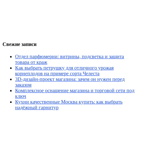
Свежие записи
Отдел парфюмерии: витрины, подсветка и защита
товара от краж
Как выбрать петрушку для отличного урожая
корнеплодов на примере сорта Челеста
3D-дизайн-проект магазина: зачем он нужен перед
заказом
Комплексное оснащение магазина и торговой сети под
ключ
Кухни качественные Москва купить: как выбрать
надёжный гарнитур