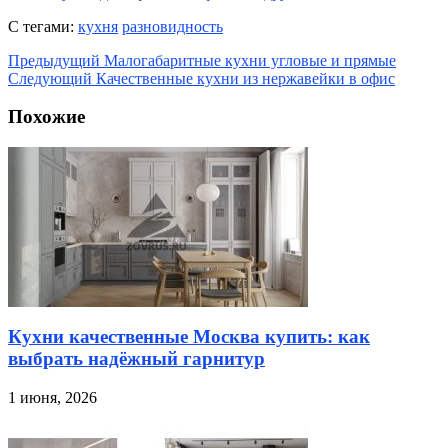
С тегами:
кухня
разновидность
Предыдущий
Малогабаритные кухни угловые и прямые
Следующий
Качественные кухни из нержавейки в офис
Похожие
Кухни качественные Москва купить: как
выбрать надёжный гарнитур
1 июня, 2026