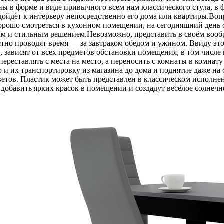
в форме и виде привычного всем нам классического стула, в фо
ойдёт к интерьеру непосредственно его дома или квартиры.Вопр
хорошо смотреться в кухонном помещении, на сегодняшний день с
 и стильным решением.Невозможно, представить в своём вообра
тно проводят время — за завтраком обедом и ужином. Ввиду этог
, зависят от всех предметов обстановки помещения, в том числе 
 переставлять с места на место, а переносить с комнаты в комнат
о и их транспортировку из магазина до дома и поднятие даже н
тов. Пластик может быть представлен в классическом исполнении
 добавить ярких красок в помещении и создадут весёлое солнечн