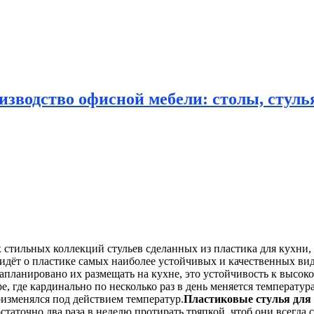
зводство офисной мебели: столы, стулья
стильных коллекций стульев сделанных из пластика для
кухни, 
 идёт о пластике самых наиболее устойчивых и качественных ви
 запланировано их размещать на кухне, это устойчивость к выс
, где кардинально по несколько раз в день меняется температур
оизменялся под действием температур.
Пластиковые стулья для
остаточно два раза в неделю протирать тряпкой, чтоб они всегда