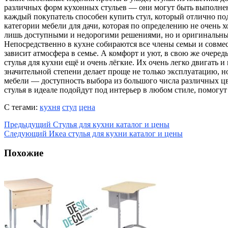
различных форм кухонных стульев — они могут быть выполнены 
каждый покупатель способен купить стул, который отлично под
категории мебели для дачи, которая по определению не очень 
лишь доступными и недорогими решениями, но и оригинальным
Непосредственно в кухне собираются все члены семьи и совмес
зависит атмосфера в семье. А комфорт и уют, в свою же очередь
стулья для кухни ещё и очень лёгкие. Их очень легко двигать и
значительной степени делает проще не только эксплуатацию, н
мебели — доступность выбора из большого числа различных цве
стулья в идеале подойдут под интерьер в любом стиле, помогут
С тегами:
кухня
стул
цена
Предыдущий
Стулья для кухни каталог и цены
Следующий
Икеа стулья для кухни каталог и цены
Похожие