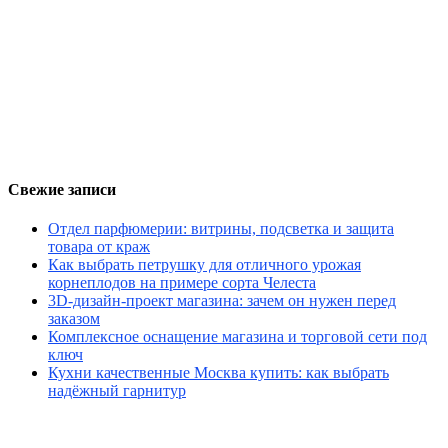
Свежие записи
Отдел парфюмерии: витрины, подсветка и защита
товара от краж
Как выбрать петрушку для отличного урожая
корнеплодов на примере сорта Челеста
3D-дизайн-проект магазина: зачем он нужен перед
заказом
Комплексное оснащение магазина и торговой сети под
ключ
Кухни качественные Москва купить: как выбрать
надёжный гарнитур