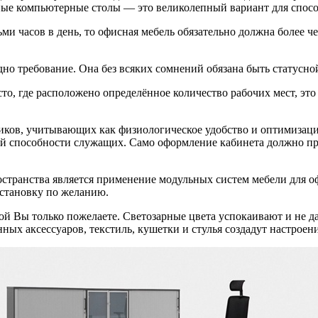
ные компьютерные столы — это великолепный вариант для спосо
ми часов в день, то офисная мебель обязательно должна более ч
дно требование. Она без всяких сомнений обязана быть статусно
то, где расположено определённое количество рабочих мест, э
ков, учитывающих как физиологическое удобство и оптимизаци
 способности служащих. Само оформление кабинета должно пр
транства является применение модульных систем мебели для оф
бстановку по желанию.
й Вы только пожелаете. Светозарные цвета успокаивают и не д
нных аксессуаров, текстиль, кушетки и стулья создадут настрое