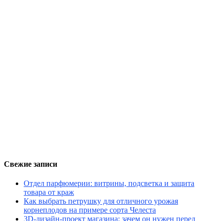
Свежие записи
Отдел парфюмерии: витрины, подсветка и защита
товара от краж
Как выбрать петрушку для отличного урожая
корнеплодов на примере сорта Челеста
3D-дизайн-проект магазина: зачем он нужен перед