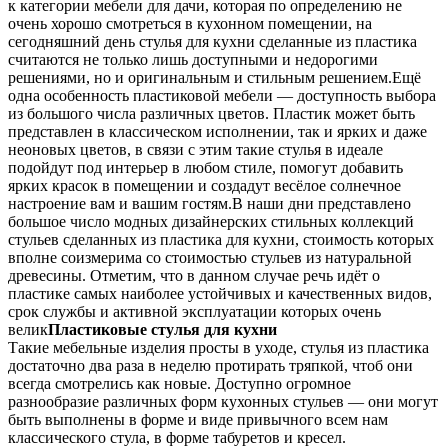
к категории мебели для дачи, которая по определению не
очень хорошо смотреться в кухонном помещении, на
сегодняшний день стулья для кухни сделанные из пластика
считаются не только лишь доступными и недорогими
решениями, но и оригинальным и стильным решением.Ещё
одна особенность пластиковой мебели — доступность выбора
из большого числа различных цветов. Пластик может быть
представлен в классическом исполнении, так и ярких и даже
неоновых цветов, в связи с этим такие стулья в идеале
подойдут под интерьер в любом стиле, помогут добавить
ярких красок в помещении и создадут весёлое солнечное
настроение вам и вашим гостям.В наши дни представлено
большое число модных дизайнерских стильных коллекций
стульев сделанных из пластика для кухни, стоимость которых
вполне соизмерима со стоимостью стульев из натуральной
древесины. Отметим, что в данном случае речь идёт о
пластике самых наиболее устойчивых и качественных видов,
срок службы и активной эксплуатации которых очень
велик
Пластиковые стулья для кухни
Такие мебельные изделия просты в уходе, стулья из пластика
достаточно два раза в неделю протирать тряпкой, чтоб они
всегда смотрелись как новые. Доступно огромное
разнообразие различных форм кухонных стульев — они могут
быть выполнены в форме и виде привычного всем нам
классического стула, в форме табуретов и кресел.