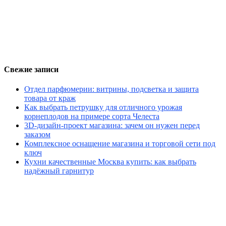
Свежие записи
Отдел парфюмерии: витрины, подсветка и защита
товара от краж
Как выбрать петрушку для отличного урожая
корнеплодов на примере сорта Челеста
3D-дизайн-проект магазина: зачем он нужен перед
заказом
Комплексное оснащение магазина и торговой сети под
ключ
Кухни качественные Москва купить: как выбрать
надёжный гарнитур