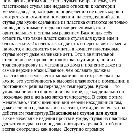
помещения, в том числе и от стульев.Вопреки тому, что
пластиковые стулья ещё недавно относили к категории
мебели для дачи, которая по определению не очень хорошо
смотреться в кухонном помещении, на сегодняшний день
стулья для кухни сделанные из пластика считаются не только
лишь доступными и недорогими решениями, но и
оригинальным и стильным решением.Важно для себя
отметить, что такие пластиковые стулья для кухни ещё и
очень лёгкие. Их очень легко двигать и переставлять с места
на место, а переносить с комнаты в комнату пластиковые
стулья могут даже маленькие дети. Это в значительной
степени делает проще не только эксплуатацию, но и их
транспортировку из магазина до дома и поднятие даже на
самые верхние этажи.Главное, чем обладать должны
пластиковые стулья, если запланировано их размещать на
кухне, это устойчивость к высокой влажности в помещении и
постоянным резким перепадам температуры. Кухня — то
уникальное место в доме или квартире, где кардинально по
несколько раз в день меняется температура. В связи с этим
желательно, чтобы внешний вид мебели находящийся там,
даже если она сделанная из пластика, не видоизменялся под
действием температур.
Пластиковые стулья для кухни
Такие мебельные изделия просты в уходе, стулья из пластика
достаточно два раза в неделю протирать тряпкой, чтоб они
всегда смотрелись как новые. Доступно огромное