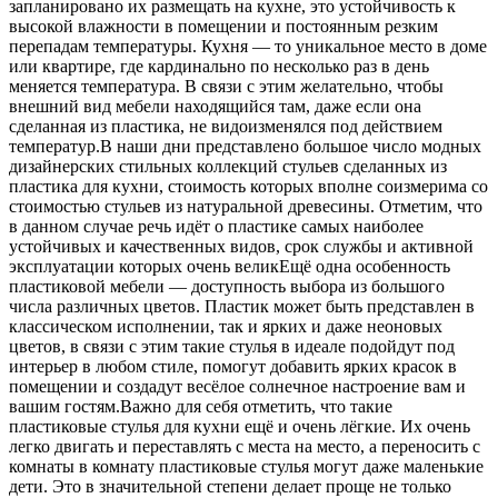
запланировано их размещать на кухне, это устойчивость к
высокой
влажности в помещении и постоянным резким
перепадам температуры. Кухня — то уникальное место в доме
или квартире, где кардинально по несколько раз в день
меняется температура. В связи с этим желательно, чтобы
внешний вид мебели находящийся там, даже если она
сделанная из пластика, не видоизменялся под действием
температур.В наши дни представлено большое число модных
дизайнерских стильных коллекций стульев сделанных из
пластика для кухни, стоимость которых вполне соизмерима со
стоимостью стульев из натуральной древесины. Отметим, что
в данном случае речь идёт о пластике самых наиболее
устойчивых и качественных видов, срок службы и активной
эксплуатации которых очень великЕщё одна особенность
пластиковой мебели — доступность выбора из большого
числа различных цветов. Пластик может быть представлен в
классическом исполнении, так и ярких и даже неоновых
цветов, в связи с этим такие стулья в идеале подойдут под
интерьер в любом стиле, помогут добавить ярких красок в
помещении и создадут весёлое солнечное настроение вам и
вашим гостям.Важно для себя отметить, что такие
пластиковые стулья для кухни ещё и очень лёгкие. Их очень
легко двигать и переставлять с места на место, а переносить с
комнаты в комнату пластиковые стулья могут даже маленькие
дети. Это в значительной степени делает проще не только