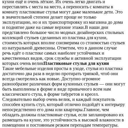
кухни ещё и очень лёгкие. Их очень легко двигать и
переставлять
с места на место, а переносить с комнаты в
комнату пластиковые стулья могут даже маленькие дети. Это
в значительной степени делает проще не только
эксплуатацию, но и их транспортировку из магазина до дома
и поднятие даже на самые верхние этажи.В наши дни
представлено большое число модных дизайнерских стильных
коллекций стульев сделанных из пластика для кухни,
стоимость которых вполне соизмерима со стоимостью стульев
из натуральной древесины. Отметим, что в данном случае
речь идёт о пластике самых наиболее устойчивых и
качественных видов, срок службы и активной эксплуатации
которых очень велик
Пластиковые стулья для кухни
Такие мебельные изделия просты в уходе, стулья из пластика
достаточно два раза в неделю протирать тряпкой, чтоб они
всегда смотрелись как новые. Доступно огромное
разнообразие различных форм кухонных стульев — они могут
быть выполнены в форме и виде привычного всем нам
классического стула, в форме табуретов и кресел.
Следовательно выбор очень велик, и каждый покупатель
способен купить стул, который отлично подойдёт к интерьеру
непосредственно его дома или квартиры.Главное, чем
обладать должны пластиковые стулья, если запланировано их
размещать на кухне, это устойчивость к высокой влажности в
помещении и постоянным резким перепадам температуры.