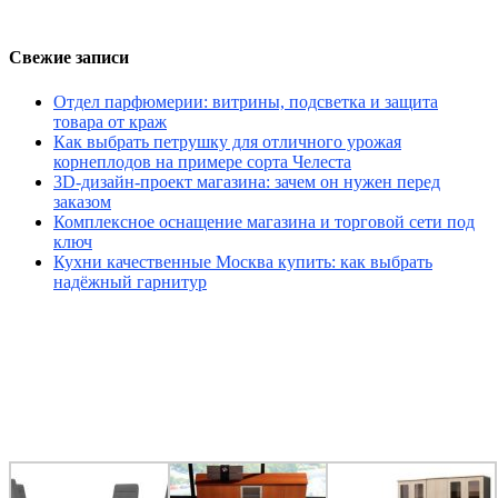
Свежие записи
Отдел парфюмерии: витрины, подсветка и защита
товара от краж
Как выбрать петрушку для отличного урожая
корнеплодов на примере сорта Челеста
3D-дизайн-проект магазина: зачем он нужен перед
заказом
Комплексное оснащение магазина и торговой сети под
ключ
Кухни качественные Москва купить: как выбрать
надёжный гарнитур