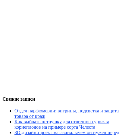
Свежие записи
Отдел парфюмерии: витрины, подсветка и защита
товара от краж
Как выбрать петрушку для отличного урожая
корнеплодов на примере сорта Челеста
3D-дизайн-проект магазина: зачем он нужен перед