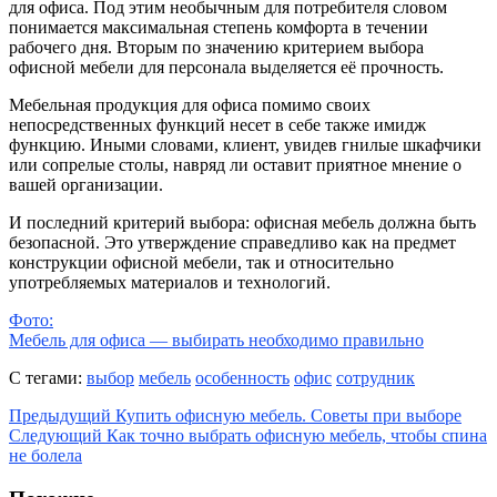
для офиса. Под этим необычным для потребителя словом
понимается максимальная степень комфорта в течении
рабочего дня. Вторым по значению критерием выбора
офисной мебели для персонала выделяется её прочность.
Мебельная продукция для офиса помимо своих
непосредственных функций несет в себе также имидж
функцию. Иными словами, клиент, увидев гнилые шкафчики
или сопрелые столы, навряд ли оставит приятное мнение о
вашей организации.
И последний критерий выбора: офисная мебель должна быть
безопасной. Это утверждение справедливо как на предмет
конструкции офисной мебели, так и относительно
употребляемых материалов и технологий.
Фото:
Мебель для офиса — выбирать необходимо правильно
С тегами:
выбор
мебель
особенность
офис
сотрудник
Предыдущий
Купить офисную мебель. Советы при выборе
Следующий
Как точно выбрать офисную мебель, чтобы спина
не болела