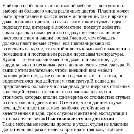
Ещё одна особенность пластиковой мебели — доступность
выбора из большого числа различных цветов. Пластик может
быть представлен в классическом исполнении, так и ярких и
даже неоновых цветов, в связи с этим такие стулья в идеале
подойдут под интерьер в любом стиле, помогут добавить
ярких красок в помещении и создадут весёлое солнечное
настроение вам и вашим гостям.Главное, чем обладать
должны пластиковые стулья, если запланировано их
размещать на кухне, это устойчивость к высокой влажности в
помещении и постоянным резким перепадам температуры.
Кухня — то уникальное место в доме или квартире, где
кардинально по несколько раз в день меняется температура. В
связи с этим желательно, чтобы внешний вид мебели
находящийся там, даже если она сделанная из пластика, не
видоизменялся под действием температур.В наши дни
представлено большое число модных дизайнерских стильных
коллекций стульев сделанных из пластика для кухни,
стоимость которых вполне соизмерима со стоимостью стульев
из натуральной древесины. Отметим, что в данном случае
речь идёт о пластике самых наиболее устойчивых и
качественных видов, срок службы и активной эксплуатации
которых очень велик
Пластиковые стулья для кухни
Такие мебельные изделия просты в уходе, стулья из пластика
достаточно два раза в неделю протирать тряпкой, чтоб они