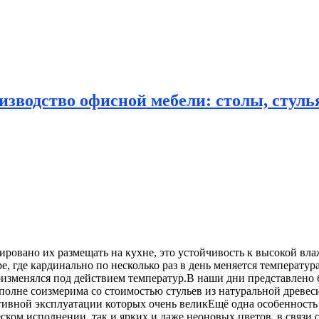
зводство офисной мебели: столы, стулья
ировано их размещать на кухне, это устойчивость к высокой
вла
, где кардинально по несколько раз в день меняется температур
идоизменялся под действием температур.В наши дни представлен
вполне соизмерима со стоимостью стульев из натуральной древес
тивной эксплуатации которых очень великЕщё одна особенность
ком исполнении, так и ярких и даже неоновых цветов, в связи с