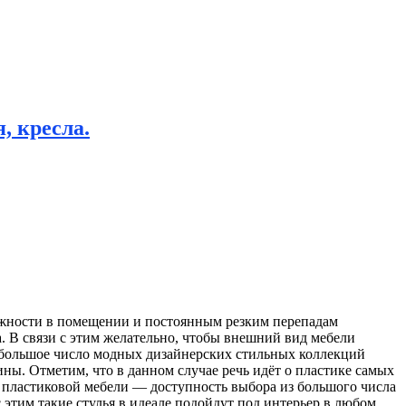
, кресла.
жности в помещении и постоянным резким перепадам
а. В связи с этим желательно, чтобы внешний вид мебели
о большое число модных дизайнерских стильных коллекций
ины. Отметим, что в данном случае речь идёт о пластике самых
 пластиковой мебели — доступность выбора из большого числа
 этим такие стулья в идеале подойдут под интерьер в любом