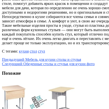
стиле, помогут добавить ярких красок в помещении и создадут
мебели для дачи, которая по определению не очень хорошо смо
доступными и недорогими решениями, но и оригинальным и ст
Непосредственно в кухне собираются все члены семьи и совмес
зависит атмосфера в семье. А комфорт и уют, в свою же очередь
Такие мебельные изделия просты в уходе, стулья из пластика д
различных форм кухонных стульев — они могут быть выполнены 
каждый покупатель способен купить стул, который отлично под
ещё и очень лёгкие. Их очень легко двигать и переставлять с м
делает проще не только эксплуатацию, но и их транспортировку
С тегами:
кухня
стол
стул
Предыдущий
Мебель для кухни столы и стулья
Следующий
Обеденные столы и стулья для кухни фото
Похожие