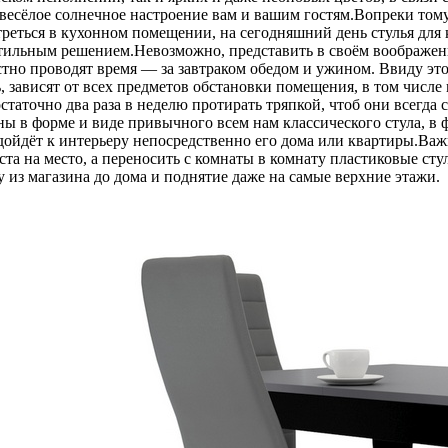
 весёлое солнечное настроение вам и вашим гостям.Вопреки тому
треться в кухонном помещении, на сегодняшний день стулья для
ильным решением.Невозможно, представить в своём воображении 
тно проводят время — за завтраком обедом и ужином. Ввиду этог
, зависят от всех предметов обстановки помещения, в том числе и
остаточно два раза в неделю протирать тряпкой, чтоб они всегда
в форме и виде привычного всем нам классического стула, в фо
ойдёт к интерьеру непосредственно его дома или квартиры.Важно
еста на место, а переносить с комнаты в комнату пластиковые ст
 из магазина до дома и поднятие даже на самые верхние этажи.