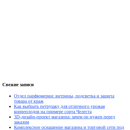
Свежие записи
Отдел парфюмерии: витрины, подсветка и защита
товара от краж
Как выбрать петрушку для отличного урожая
корнеплодов на примере сорта Челеста
3D-дизайн-проект магазина: зачем он нужен перед
заказом
Комплексное оснащение магазина и торговой сети под