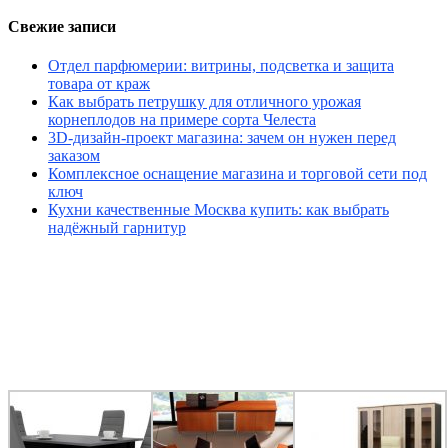
Свежие записи
Отдел парфюмерии: витрины, подсветка и защита
товара от краж
Как выбрать петрушку для отличного урожая
корнеплодов на примере сорта Челеста
3D-дизайн-проект магазина: зачем он нужен перед
заказом
Комплексное оснащение магазина и торговой сети под
ключ
Кухни качественные Москва купить: как выбрать
надёжный гарнитур