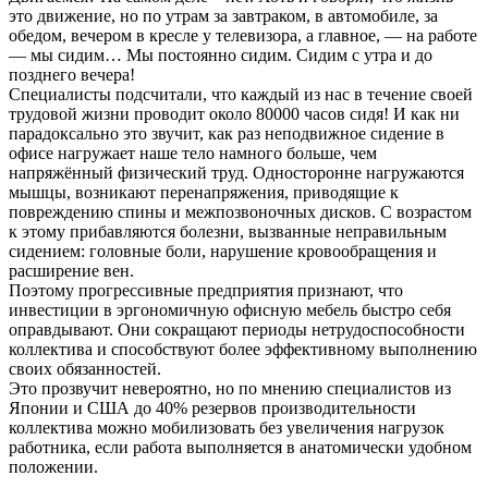
это движение, но по утрам за завтраком, в автомобиле, за
обедом, вечером в кресле у телевизора, а главное, — на работе
— мы сидим… Мы постоянно сидим. Сидим с утра и до
позднего вечера!
Специалисты подсчитали, что каждый из нас в течение своей
трудовой жизни проводит около 80000 часов сидя! И как ни
парадоксально это звучит, как раз неподвижное сидение в
офисе нагружает наше тело намного больше, чем
напряжённый физический труд. Односторонне нагружаются
мышцы, возникают перенапряжения, приводящие к
повреждению спины и межпозвоночных дисков. С возрастом
к этому прибавляются болезни, вызванные неправильным
сидением: головные боли, нарушение кровообращения и
расширение вен.
Поэтому прогрессивные предприятия признают, что
инвестиции в эргономичную офисную мебель быстро себя
оправдывают. Они сокращают периоды нетрудоспособности
коллектива и способствуют более эффективному выполнению
своих обязанностей.
Это прозвучит невероятно, но по мнению специалистов из
Японии и США до 40% резервов производительности
коллектива можно мобилизовать без увеличения нагрузок
работника, если работа выполняется в анатомически удобном
положении.