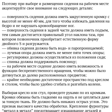
Поэтому при выборе и размещении сидения на рабочем месте
акцентируйте свое внимание на следующих деталях:
— поверхность сидения должна иметь закругленную кромку с
высотой не менее 40 мм, для того чтобы избежать давления на
бедро и не нарушать кровообращение ног.
— поверхность сидения в задней части должна иметь подъем,
тем самым достигается правильный угол наклона таза, при
котором позвоночник приобретает естественную форму
двойного S и разгружается.
— обивка сидения должна быть водо- и паропроницаемой;
— лучевая опора должна иметь не менее пяти точек опоры;
— регулировки должны осуществляться из положения сидя;
— спинка должна поддерживать поясницу;
— на рабочем месте сидение должно иметь возможность и
функции беспрепятственного вращения, чтобы можно было
дотянуться до далеко расположенных предметов;
— крайне необходимо достаточное пространство под креслом
и столом, чтобы было удобно сгибать и разгибать колени.
Выбирая кресло или стул, проведите руками по их кромкам.
Кромки обязаны быть гладкими на ощупь и не цепляться даже
за тонкую ткань. Не должно быть никаких острых углов. Это
признак высокого качества обработки. Крепление фурнитуры
“металл в металл” предотвращает изнашивание деталей и