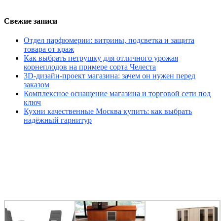
Свежие записи
Отдел парфюмерии: витрины, подсветка и защита
товара от краж
Как выбрать петрушку для отличного урожая
корнеплодов на примере сорта Челеста
3D-дизайн-проект магазина: зачем он нужен перед
заказом
Комплексное оснащение магазина и торговой сети под
ключ
Кухни качественные Москва купить: как выбрать
надёжный гарнитур