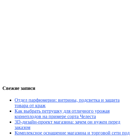
Свежие записи
Отдел парфюмерии: витрины, подсветка и защита
товара от краж
Как выбрать петрушку для отличного урожая
корнеплодов на примере сорта Челеста
3D-дизайн-проект магазина: зачем он нужен перед
заказом
Комплексное оснащение магазина и торговой сети под