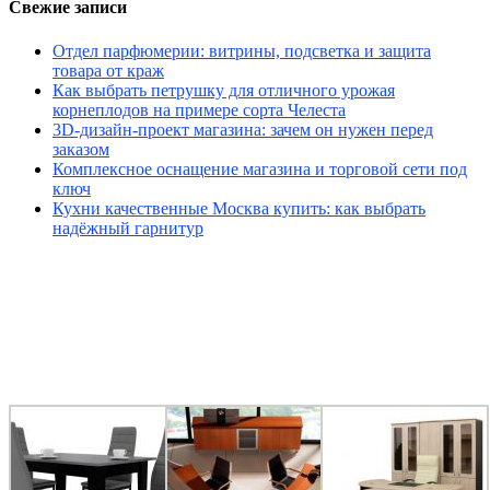
Свежие записи
Отдел парфюмерии: витрины, подсветка и защита
товара от краж
Как выбрать петрушку для отличного урожая
корнеплодов на примере сорта Челеста
3D-дизайн-проект магазина: зачем он нужен перед
заказом
Комплексное оснащение магазина и торговой сети под
ключ
Кухни качественные Москва купить: как выбрать
надёжный гарнитур