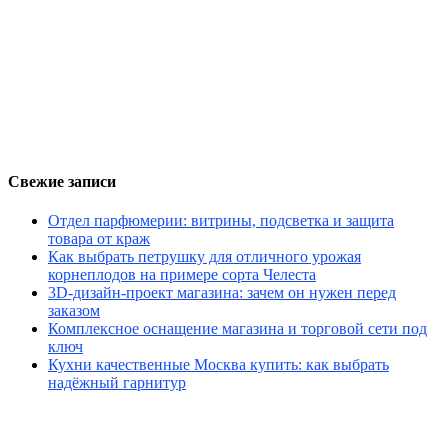
Свежие записи
Отдел парфюмерии: витрины, подсветка и защита
товара от краж
Как выбрать петрушку для отличного урожая
корнеплодов на примере сорта Челеста
3D-дизайн-проект магазина: зачем он нужен перед
заказом
Комплексное оснащение магазина и торговой сети под
ключ
Кухни качественные Москва купить: как выбрать
надёжный гарнитур