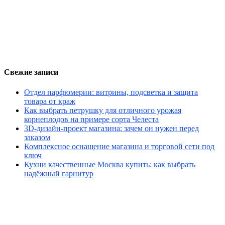
Свежие записи
Отдел парфюмерии: витрины, подсветка и защита
товара от краж
Как выбрать петрушку для отличного урожая
корнеплодов на примере сорта Челеста
3D-дизайн-проект магазина: зачем он нужен перед
заказом
Комплексное оснащение магазина и торговой сети под
ключ
Кухни качественные Москва купить: как выбрать
надёжный гарнитур